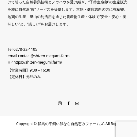
けて培った自然養鶏技術とノウハウを受け継ぎ、“子持生命卵”の生産販売
を核に自然派“農”サービスを提供します。本物・健康志向の方に有精卵、
地鶏の生産、里山の利活用を通じた農産物生産・体験で“安全・安心・美
味しい”と、“楽しい”をお届けします。
Tel 0278-22-1105
email contact@shizen-megumi.farm
HP
https://shizen-megumi.farm/
【営業時間】9:30～16:30
【定休日】元旦のみ
Copyright ©
群馬の平飼い卵なら自然恵みファームズ. All Rights