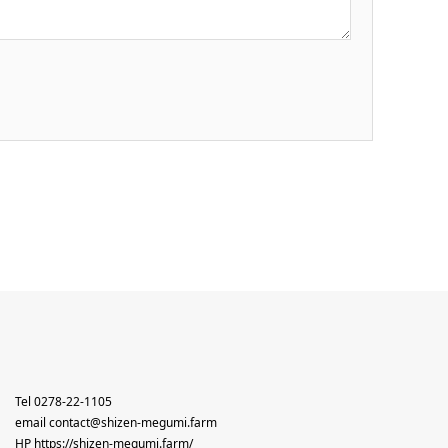
Tel 0278-22-1105
email contact@shizen-megumi.farm
HP
https://shizen-megumi.farm/